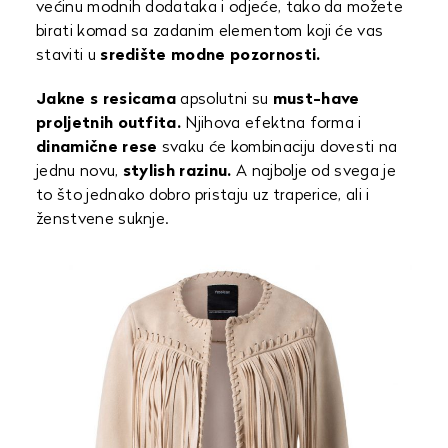
većinu modnih dodataka i odjeće, tako da možete
birati komad sa zadanim elementom koji će vas
staviti u
središte modne pozornosti.
Jakne s resicama
apsolutni su
must-have
proljetnih outfita.
Njihova efektna forma i
dinamične rese
svaku će kombinaciju dovesti na
jednu novu,
stylish razinu.
A najbolje od svega je
to što jednako dobro pristaju uz traperice, ali i
ženstvene suknje.