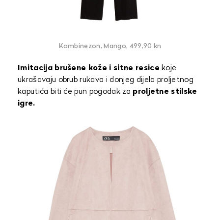
Kombinezon, Mango, 499,90 kn
Imitacija brušene kože i sitne resice
koje
ukrašavaju obrub rukava i donjeg dijela proljetnog
kaputića biti će pun pogodak za
proljetne stilske
igre.