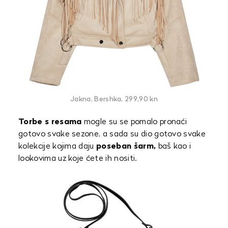
Jakna, Bershka, 299,90 kn
Torbe s resama
mogle su se pomalo pronaći
gotovo svake sezone, a sada su dio gotovo svake
kolekcije kojima daju
poseban šarm,
baš kao i
lookovima uz koje ćete ih nositi.