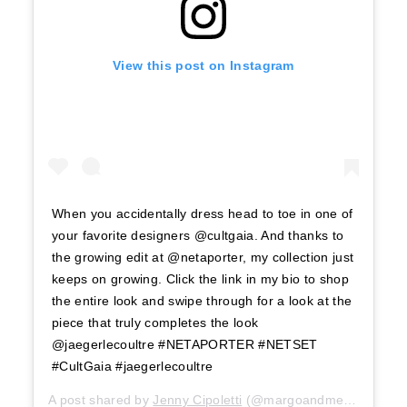
View this post on Instagram
When you accidentally dress head to toe in one of
your favorite designers @cultgaia. And thanks to
the growing edit at @netaporter, my collection just
keeps on growing. Click the link in my bio to shop
the entire look and swipe through for a look at the
piece that truly completes the look
@jaegerlecoultre #NETAPORTER #NETSET
#CultGaia #jaegerlecoultre
A post shared by
Jenny Cipoletti
(@margoandme) on
Feb 1