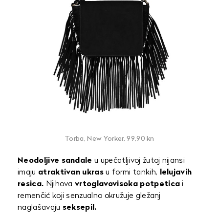
Torba, New Yorker, 99,90 kn
Neodoljive sandale
u upečatljivoj žutoj nijansi
imaju
atraktivan ukras
u formi tankih,
lelujavih
resica.
Njihova
vrtoglavovisoka potpetica
i
remenčić koji senzualno okružuje gležanj
naglašavaju
seksepil.