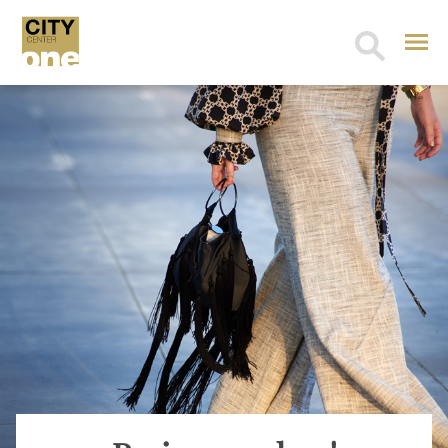
Search
for: