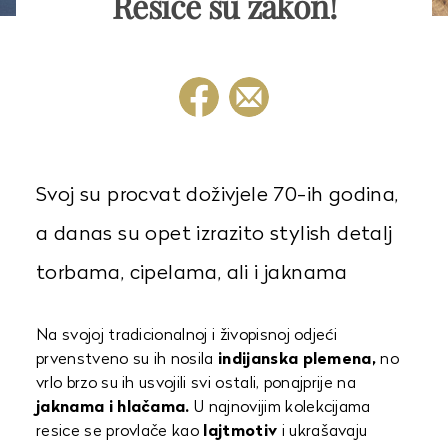
Resice su zakon!
Svoj su procvat doživjele 70-ih godina,
a danas su opet izrazito stylish detalj
torbama, cipelama, ali i jaknama
Na svojoj tradicionalnoj i živopisnoj odjeći
prvenstveno su ih nosila
indijanska plemena,
no
vrlo brzo su ih usvojili svi ostali, ponajprije na
jaknama i hlačama.
U najnovijim kolekcijama
resice se provlače kao
lajtmotiv
i ukrašavaju