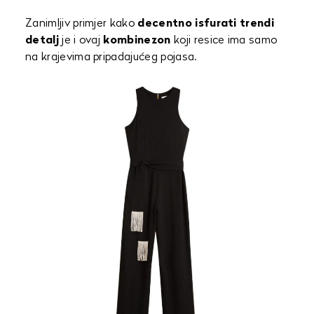
Zanimljiv primjer kako
decentno isfurati trendi
detalj
je i ovaj
kombinezon
koji resice ima samo
na krajevima pripadajućeg pojasa.