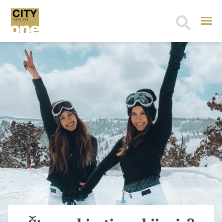
Search
for: