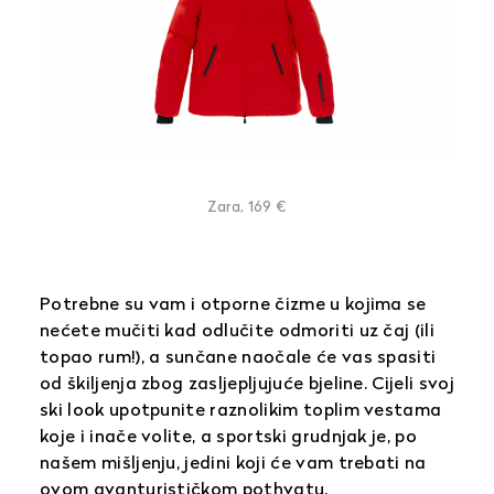
Zara, 169 €
Potrebne su vam i otporne čizme u kojima se
nećete mučiti kad odlučite odmoriti uz čaj (ili
topao rum!), a sunčane naočale će vas spasiti
od škiljenja zbog zasljepljujuće bjeline. Cijeli svoj
ski look upotpunite raznolikim toplim vestama
koje i inače volite, a sportski grudnjak je, po
našem mišljenju, jedini koji će vam trebati na
ovom avanturističkom pothvatu.