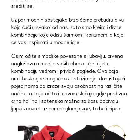
srediti se.
Uz par modnih sastojaka brzo ćemo probuditi divu
koja čuči u svakoj od nas, zato smo kreirali divne
kombinacije koje odišu šarmom i karizmom, a koje
će vas inspirirati u modne igre.
Osim očite simbolike povezane s ljubavlju, crvena
naglašava rumenilo vaših obraza, čini cijelu
kombinaciju vedrom i privlači poglede. Ova boja
nudi beskrajne mogućnosti stiliziranja, dopuštajući
pojedincima da izraze svoju osobnost na različite
načine, a to je očito i u ovom slučaju, gdje predivna
crna haljina i satenska mašna za kosu dobivaju
ljupki zaokret uz pomoć glam jakne, torbe i cipela.