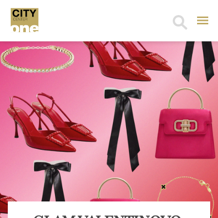
Search
for: