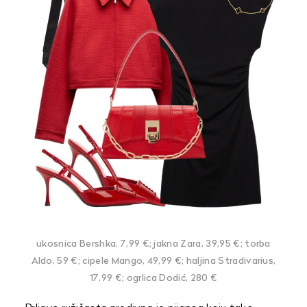
ukosnica Bershka, 7,99 €; jakna Zara, 39,95 €; torba
Aldo, 59 €; cipele Mango, 49,99 €; haljina Stradivarius,
17,99 €; ogrlica Dodić, 280 €