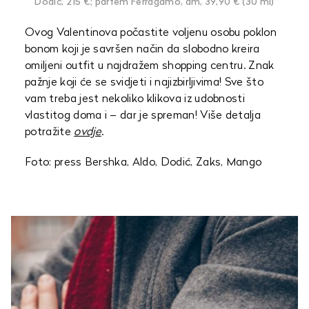
Dodić, 215 €; parfem Ferragamo, dm, 39,90 € (30 ml)
Ovog Valentinova počastite voljenu osobu poklon
bonom koji je savršen način da slobodno kreira
omiljeni outfit u najdražem shopping centru. Znak
pažnje koji će se svidjeti i najizbirljivima! Sve što
vam treba jest nekoliko klikova iz udobnosti
vlastitog doma i – dar je spreman! Više detalja
potražite
ovdje
.
Foto: press Bershka, Aldo, Dodić, Zaks, Mango