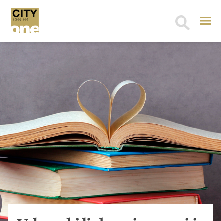
Search
for: