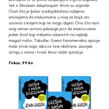
postupno te se prava eksplozija u svijetu dogodila
tek s filmskom adaptacijom ‘Krive su zvijezde’.
Osim što je ljubav srednjoškolaca nabijena
emocijama do maksimuma, u ovoj se knjizi oni
susreću s krajem koji ne mogu izbjeći. Ono što nam
ovaj roman izvrsno pokazuje jest da imamo samo
jedan život koji trebamo iskoristiti na najbolji
mogući način. Također, Green fenomenalno opisuje
male stvari koje, iako se čine običnima, zauvijek
ostaju u nama i tvore tkivo naših sjećanja.
Fokus, 99 kn