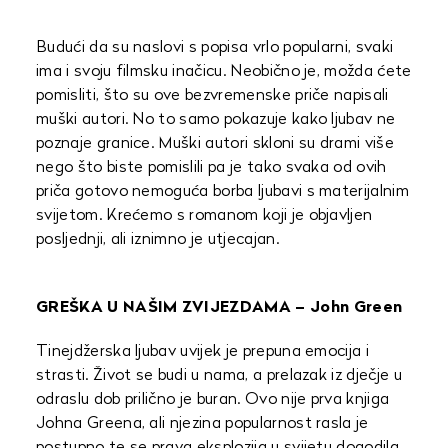
Budući da su naslovi s popisa vrlo popularni, svaki
ima i svoju filmsku inačicu. Neobično je, možda ćete
pomisliti, što su ove bezvremenske priče napisali
muški autori. No to samo pokazuje kako ljubav ne
poznaje granice. Muški autori skloni su drami više
nego što biste pomislili pa je tako svaka od ovih
priča gotovo nemoguća borba ljubavi s materijalnim
svijetom. Krećemo s romanom koji je objavljen
posljednji, ali iznimno je utjecajan.
GREŠKA U NAŠIM ZVIJEZDAMA – John Green
Tinejdžerska ljubav uvijek je prepuna emocija i
strasti. Život se budi u nama, a prelazak iz dječje u
odraslu dob prilično je buran. Ovo nije prva knjiga
Johna Greena, ali njezina popularnost rasla je