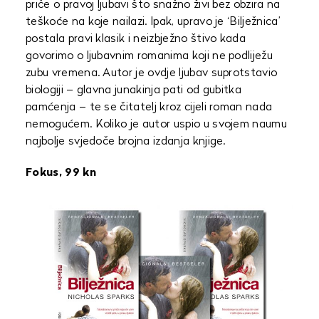
priče o pravoj ljubavi što snažno živi bez obzira na
teškoće na koje nailazi. Ipak, upravo je ‘Bilježnica’
postala pravi klasik i neizbježno štivo kada
govorimo o ljubavnim romanima koji ne podliježu
zubu vremena. Autor je ovdje ljubav suprotstavio
biologiji – glavna junakinja pati od gubitka
pamćenja – te se čitatelj kroz cijeli roman nada
nemogućem. Koliko je autor uspio u svojem naumu
najbolje svjedoče brojna izdanja knjige.
Fokus, 99 kn