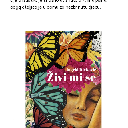
čije prisustvo je snažno utisnuto u Aninu psihu,
odgajateljica je u domu za nezbrinutu djecu.