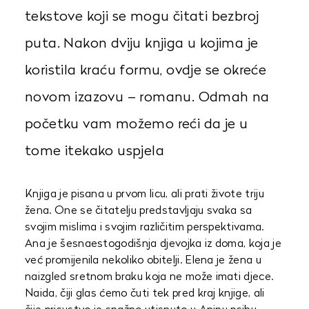
tekstove koji se mogu čitati bezbroj
puta. Nakon dviju knjiga u kojima je
koristila kraću formu, ovdje se okreće
novom izazovu – romanu. Odmah na
početku vam možemo reći da je u
tome itekako uspjela
Knjiga je pisana u prvom licu, ali prati živote triju
žena. One se čitatelju predstavljaju svaka sa
svojim mislima i svojim različitim perspektivama.
Ana je šesnaestogodišnja djevojka iz doma, koja je
već promijenila nekoliko obitelji. Elena je žena u
naizgled sretnom braku koja ne može imati djece.
Naida, čiji glas ćemo čuti tek pred kraj knjige, ali