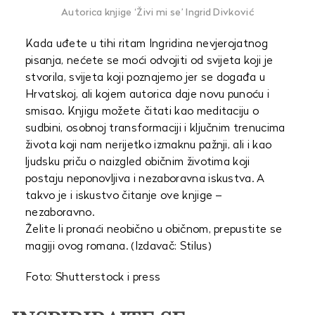
Autorica knjige ‘Živi mi se’ Ingrid Divković
Kada uđete u tihi ritam Ingridina nevjerojatnog
pisanja, nećete se moći odvojiti od svijeta koji je
stvorila, svijeta koji poznajemo jer se događa u
Hrvatskoj, ali kojem autorica daje novu punoću i
smisao. Knjigu možete čitati kao meditaciju o
sudbini, osobnoj transformaciji i ključnim trenucima
života koji nam nerijetko izmaknu pažnji, ali i kao
ljudsku priču o naizgled običnim životima koji
postaju neponovljiva i nezaboravna iskustva. A
takvo je i iskustvo čitanje ove knjige –
nezaboravno.
Želite li pronaći neobično u običnom, prepustite se
magiji ovog romana. (Izdavač: Stilus)
Foto: Shutterstock i press