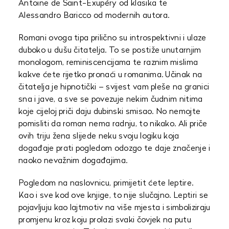
Antoine de Saint-Exupéry od klasika te
Alessandro Baricco od modernih autora.
Romani ovoga tipa prilično su introspektivni i ulaze
duboko u dušu čitatelja. To se postiže unutarnjim
monologom, reminiscencijama te raznim mislima
kakve ćete rijetko pronaći u romanima. Učinak na
čitatelja je hipnotički – svijest vam pleše na granici
sna i jave, a sve se povezuje nekim čudnim nitima
koje cijeloj priči daju dubinski smisao. No nemojte
pomisliti da roman nema radnju, to nikako. Ali priče
ovih triju žena slijede neku svoju logiku koja
događaje prati pogledom odozgo te daje značenje i
naoko nevažnim događajima.
Pogledom na naslovnicu, primijetit ćete leptire.
Kao i sve kod ove knjige, to nije slučajno. Leptiri se
pojavljuju kao lajtmotiv na više mjesta i simboliziraju
promjenu kroz koju prolazi svaki čovjek na putu