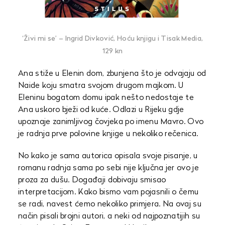
‘Živi mi se’ – Ingrid Divković, Hoću knjigu i Tisak Media,
129 kn
Ana stiže u Elenin dom, zbunjena što je odvajaju od
Naide koju smatra svojom drugom majkom. U
Eleninu bogatom domu ipak nešto nedostaje te
Ana uskoro bježi od kuće. Odlazi u Rijeku gdje
upoznaje zanimljivog čovjeka po imenu Mavro. Ovo
je radnja prve polovine knjige u nekoliko rečenica.
No kako je sama autorica opisala svoje pisanje, u
romanu radnja sama po sebi nije ključna jer ovo je
proza za dušu. Događaji dobivaju smisao
interpretacijom. Kako bismo vam pojasnili o čemu
se radi, navest ćemo nekoliko primjera. Na ovaj su
način pisali brojni autori, a neki od najpoznatijih su