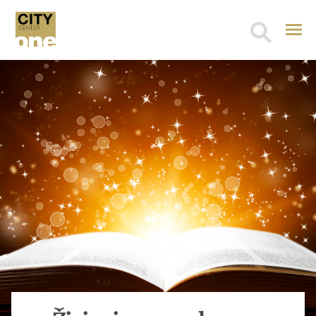
Search
for: